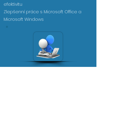
efektivitu
​Zlepšenní práce s Microsoft Office a
Microsoft Windows
Proč spolupracovat?
Více jak 20 let zkušeností
V IT technologiích mám mnoho úspěšně
dokončených projektů a spokojených