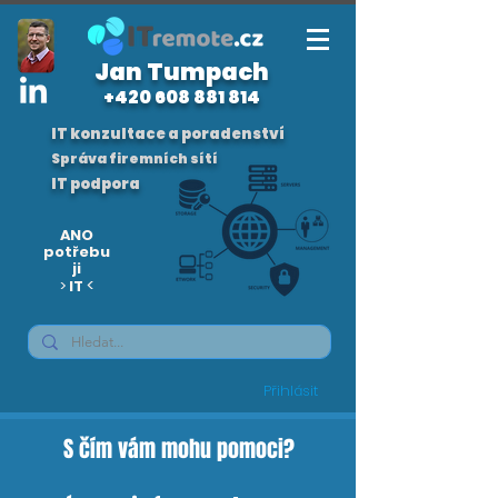
​Jan Tumpach
+420 608 881 814
IT konzultace a poradenství
Správa firemních sítí
IT podpora
ANO
p
otřebu
ji
<
>
IT
Přihlásit
S čím vám mohu pomoci?
S čím vám mohu pomoci?